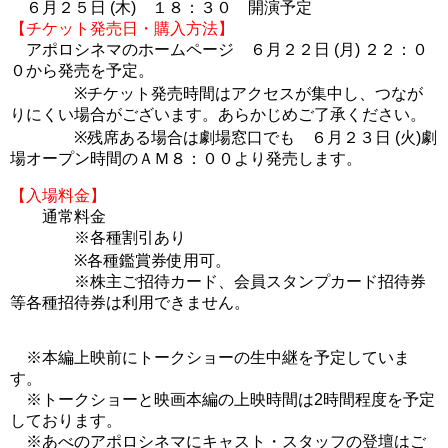
６
月２５日 (木) １８：３０ 開演予定
【チケット発売日・購入方法】
アポロシネマのホームページ ６月２２日 (月) ２２：０
０から発売を予定。
※チケット発売時間はアクセスが集中し、つなが
りにくい場合がございます。あらかじめご了承ください。
※残席ある場合は劇場窓口でも ６月２３日 (火)劇
場オープン時間のＡＭ８：００より発売します。
【入場料金】
通常料金
※各種割引あり
※各種鑑賞券使用可。
※株主ご招待カード、会員スタンプカード招待券
等各種招待券は利用できません。
※本編上映前にトークショーの生中継を予定していま
す。
※トークショーと映画本編の上映時間は2時間程度を予定
しております。
※あべのアポロシネマにキャスト・スタッフの登壇はご