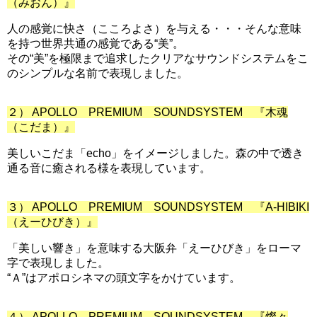
（みおん）』
人の感覚に快さ（こころよさ）を与える・・・そんな意味
を持つ世界共通の感覚である“美”。
その“美”を極限まで追求したクリアなサウンドシステムをこ
のシンプルな名前で表現しました。
２） APOLLO PREMIUM SOUNDSYSTEM 『木魂
（こだま）』
美しいこだま「echo」をイメージしました。森の中で透き
通る音に癒される様を表現しています。
３） APOLLO PREMIUM SOUNDSYSTEM 『A-HIBIKI
（えーひびき）』
「美しい響き」を意味する大阪弁「えーひびき」をローマ
字で表現しました。
“Ａ”はアポロシネマの頭文字をかけています。
４） APOLLO PREMIUM SOUNDSYSTEM 『燦々