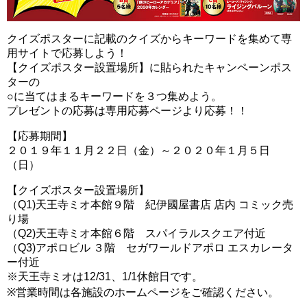
クイズポスターに記載のクイズからキーワードを集めて専
用サイトで応募しよう！
【クイズポスター設置場所】に貼られたキャンペーンポス
ターの
○に当てはまるキーワードを３つ集めよう。
プレゼントの応募は専用応募ページより応募！！
【応募期間】
２０１９年１１月２２日（金）～２０２０年１月５日
（日）
【クイズポスター設置場所】
（Q1)天王寺ミオ本館９階 紀伊國屋書店 店内 コミック売
り場
（Q2)天王寺ミオ本館６階 スパイラルスクエア付近
（Q3)アポロビル ３階 セガワールドアポロ エスカレータ
ー付近
※天王寺ミオは12/31、1/1休館日です。
※営業時間は各施設のホームページをご確認ください。