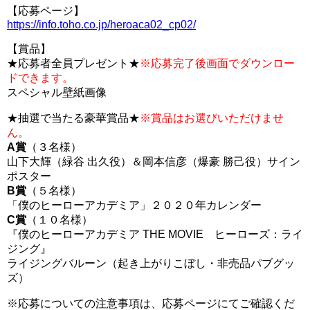
【応募ページ】
https://info.toho.co.jp/heroaca02_cp02/
【賞品】
★応募者全員プレゼント★
※応募完了後画面でダウンロー
ドできます。
スペシャル壁紙画像
★抽選で当たる豪華賞品★
※賞品はお選びいただけませ
ん。
A賞
（３名様）
山下大輝（緑谷 出久役）＆岡本信彦（爆豪 勝己役）サイン
ポスター
B賞
（５名様）
「僕のヒーローアカデミア」２０２０年カレンダー
C賞
（１０名様）
『僕のヒーローアカデミア THE MOVIE ヒーローズ：ライ
ジング』
ライジングバルーン（起き上がりこぼし・非売品パブグッ
ズ）
※応募についての注意事項は、応募ページにてご確認くだ