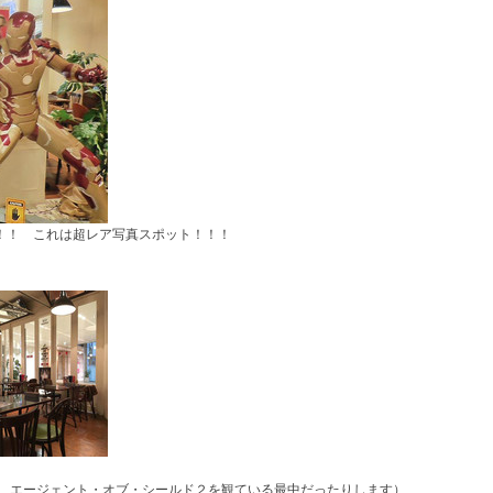
！！ これは超レア写真スポット！！！
は、エージェント・オブ・シールド２を観ている最中だったりします）