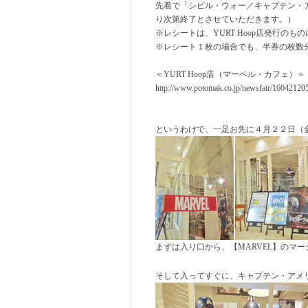
先着で「シビル・ウォー／キャプテン・
り次第終了とさせていただきます。）
※レシートは、YURT Hoop店発行のも
※レシート１枚の場合でも、半券の枚数
＜YURT Hoop店（マーベル・カフェ）
http://www.potomak.co.jp/newsfair/16042120
というわけで、一足お先に４月２２日（
まずは入り口から、【MARVEL】のマ
そして入ってすぐに、キャプテン・アメ