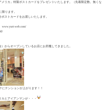
アメリカ」特製ポストカードをプレゼントいたします。（先着限定数。無くな
のに限ります。
分ポストカードをお渡しいたします。
＞
www.yurt-web.com/
50/
金）からオープンしているお店にお邪魔してきました。
ークにテンションが上がります！！
リカとアイアンマンが・・・