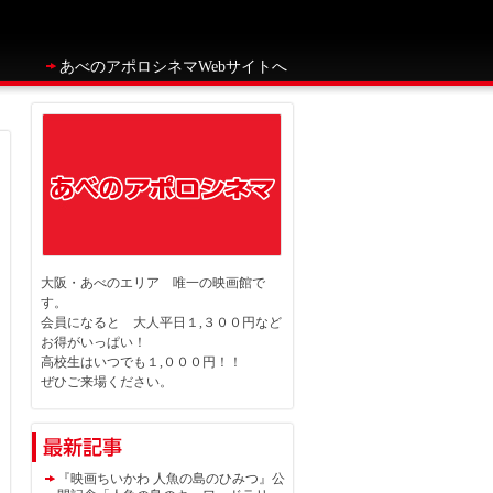
あべのアポロシネマWebサイトへ
大阪・あべのエリア 唯一の映画館で
す。
会員になると 大人平日１,３００円など
お得がいっぱい！
高校生はいつでも１,０００円！！
ぜひご来場ください。
『映画ちいかわ 人魚の島のひみつ』公