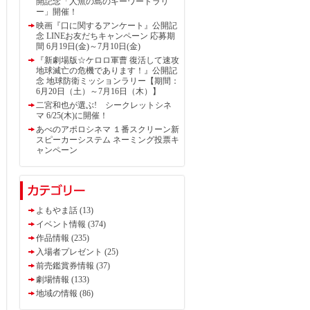
開記念「人魚の島のキーワードラリ
ー」開催！
映画『口に関するアンケート』公開記
念 LINEお友だちキャンペーン 応募期
間 6月19日(金)～7月10日(金)
『新劇場版☆ケロロ軍曹 復活して速攻
地球滅亡の危機であります！』公開記
念 地球防衛ミッションラリー【期間：
6月20日（土）～7月16日（木）】
二宮和也が選ぶ! シークレットシネ
マ 6/25(木)に開催！
あべのアポロシネマ １番スクリーン新
スピーカーシステム ネーミング投票キ
ャンペーン
よもやま話 (13)
イベント情報 (374)
作品情報 (235)
入場者プレゼント (25)
前売鑑賞券情報 (37)
劇場情報 (133)
地域の情報 (86)