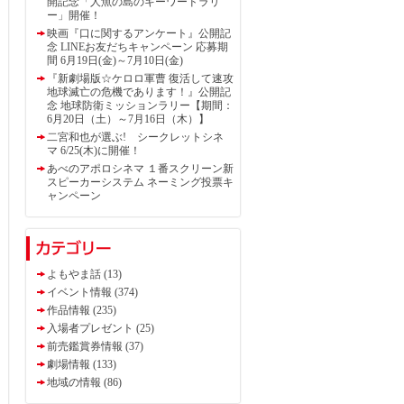
開記念「人魚の島のキーワードラリ
ー」開催！
映画『口に関するアンケート』公開記
念 LINEお友だちキャンペーン 応募期
間 6月19日(金)～7月10日(金)
『新劇場版☆ケロロ軍曹 復活して速攻
地球滅亡の危機であります！』公開記
念 地球防衛ミッションラリー【期間：
6月20日（土）～7月16日（木）】
二宮和也が選ぶ! シークレットシネ
マ 6/25(木)に開催！
あべのアポロシネマ １番スクリーン新
スピーカーシステム ネーミング投票キ
ャンペーン
よもやま話 (13)
イベント情報 (374)
作品情報 (235)
入場者プレゼント (25)
前売鑑賞券情報 (37)
劇場情報 (133)
地域の情報 (86)