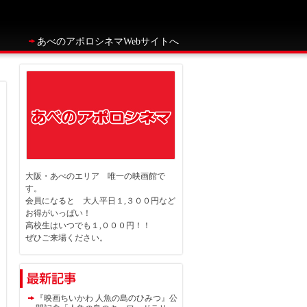
あべのアポロシネマWebサイトへ
大阪・あべのエリア 唯一の映画館で
す。
会員になると 大人平日１,３００円など
お得がいっぱい！
高校生はいつでも１,０００円！！
ぜひご来場ください。
『映画ちいかわ 人魚の島のひみつ』公