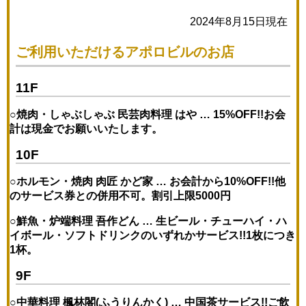
2024年8月15日現在
ご利用いただけるアポロビルのお店
11F
○焼肉・しゃぶしゃぶ 民芸肉料理 はや …
15%OFF!!
お会
計は現金でお願いいたします。
10F
○ホルモン・焼肉 肉匠 かど家 …
お会計から10%OFF!!
他
のサービス券との併用不可。割引上限5000円
○鮮魚・炉端料理 吾作どん …
生ビール・チューハイ・ハ
イボール・ソフトドリンクのいずれかサービス!!
1枚につき
1杯。
9F
○中華料理 楓林閣(ふうりんかく) …
中国茶サービス!!
ご飲