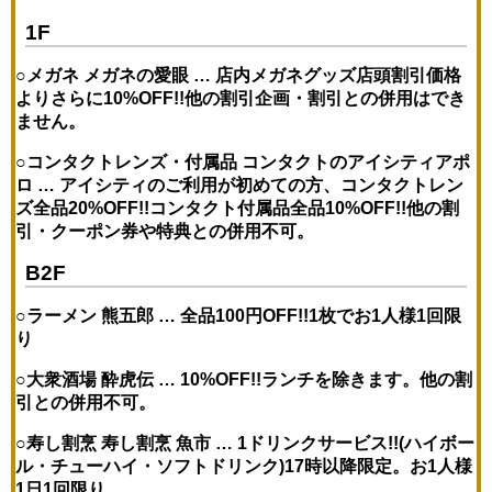
1F
○メガネ メガネの愛眼 …
店内メガネグッズ店頭割引価格
よりさらに10%OFF!!
他の割引企画・割引との併用はでき
ません。
○コンタクトレンズ・付属品 コンタクトのアイシティアポ
ロ …
アイシティのご利用が初めての方、コンタクトレン
ズ全品20%OFF!!コンタクト付属品全品10%OFF!!
他の割
引・クーポン券や特典との併用不可。
B2F
○ラーメン 熊五郎 …
全品100円OFF!!
1枚でお1人様1回限
り
○大衆酒場 酔虎伝 …
10%OFF!!
ランチを除きます。他の割
引との併用不可。
○寿し割烹 寿し割烹 魚市 …
1ドリンクサービス!!(ハイボー
ル・チューハイ・ソフトドリンク)
17時以降限定。お1人様
1日1回限り。