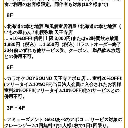
食ご利用のお客様限定。同伴者も対象(10名様まで)
8F
○北海道の幸と地酒
和風個室居酒屋 / 北海道の幸と地酒
く
いもの屋わん / 札幌弥助 天王寺店
…
●10%OFF!!(割引上限 3,000円)または●2時間飲み放題
1,980円（税込）→1,650円（税込）!!ラストオーダー終了
30分前
いずれも他サービス券、クーポン、 単品飲み放題
との併用不可。
6F
○カラオケ JOYSOUND 天王寺アポロ店 …
室料20%OFF!!
(フリータイム10%OFF)
当日法人会員に入会されたお客様
室料30%OFF!!(フリータイム10%OFF)
他のサービスとの
併用不可。
3F・4F
○アミューズメント GiGOあべのアポロ …
サービス対象の
クレーンゲーム1回無料!!
お1人様1枚で1日1回限り。