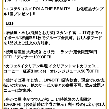
○エステ&コスメ POLA THE BEAUTY …
お化粧品サンプ
ル1個プレゼント!!
B1F
○居酒屋・めし(海鮮とお万菜) スタンド 富 …
17時までハ
イボール1杯無料!!
1枚でグループ全員可。お1人様フード
を1品以上ご注文の方対象。
○焼鳥居酒屋 大衆焼き とり元 …
ランチ:定食限定50円
OFF!! / ディナー:10%OFF!!
○カフェ&イタリアン料理 イタリアントマトカフェJr. …
コーヒー・紅茶(Hot,Ice)・オレンジジュース50円OFF!!
○信州そば処 そじ坊 … 10%OFF!!店内飲食、現金でのお支
払いの方のみ。他のサービス券との併用不可。飲み放題メ
ニューは対象外。
○串かつ屋 串かつでんがな …
14時以降の入店限定
10%OFF!!（お会計時に半券ご提示）
割引後の代金がお1人