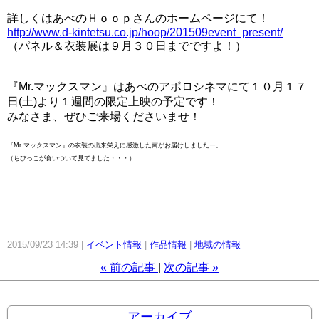
詳しくはあべのＨｏｏｐさんのホームページにて！
http://www.d-kintetsu.co.jp/hoop/201509event_present/
（パネル＆衣装展は９月３０日までですよ！）
『Mr.マックスマン』はあべのアポロシネマにて１０月１７
日(土)より１週間の限定上映の予定です！
みなさま、ぜひご来場くださいませ！
『Mr.マックスマン』の衣装の出来栄えに感激した南がお届けしましたー。
（ちびっこが食いついて見てました・・・）
2015/09/23 14:39
イベント情報
作品情報
地域の情報
«
前の記事
次の記事
»
アーカイブ